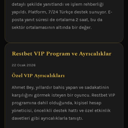
detaylı şekilde yanıtlandı ve işlem rehberliği
yapıldı. Platform, 7/24 Türkçe destek sunuyor. E-
posta yanıt süresi de ortalama 2 saat, bu da
sektör ortalamasının altında bir değer.
Restbet VIP Program ve Ayrıcalıklar
22 Ocak 2026
Özel VIP Ayrıcalıkları
Ahmet Bey, yıllardır bahis yapan ve sadakatinin
karşılığını görmek isteyen bir oyuncu. Restbet VIP
programına dahil olduğunda, kişisel hesap
yöneticisi, öncelikli destek hattı ve özel etkinlik
davetleri gibi ayrıcalıklarla tanıştı.