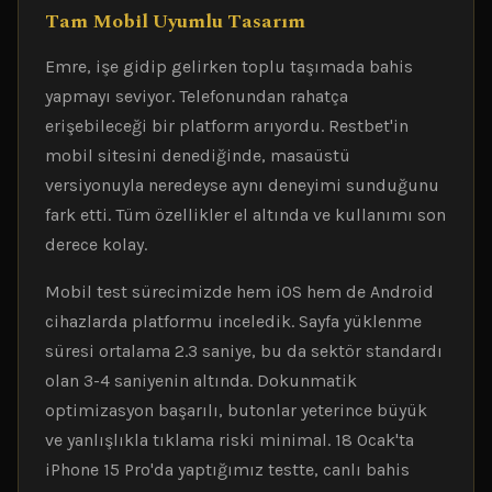
Tam Mobil Uyumlu Tasarım
Emre, işe gidip gelirken toplu taşımada bahis
yapmayı seviyor. Telefonundan rahatça
erişebileceği bir platform arıyordu. Restbet'in
mobil sitesini denediğinde, masaüstü
versiyonuyla neredeyse aynı deneyimi sunduğunu
fark etti. Tüm özellikler el altında ve kullanımı son
derece kolay.
Mobil test sürecimizde hem iOS hem de Android
cihazlarda platformu inceledik. Sayfa yüklenme
süresi ortalama 2.3 saniye, bu da sektör standardı
olan 3-4 saniyenin altında. Dokunmatik
optimizasyon başarılı, butonlar yeterince büyük
ve yanlışlıkla tıklama riski minimal. 18 Ocak'ta
iPhone 15 Pro'da yaptığımız testte, canlı bahis