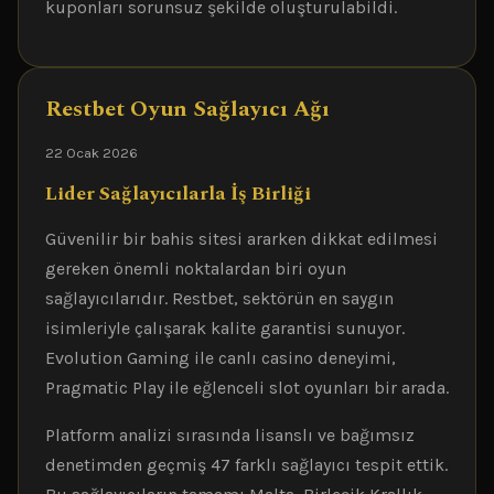
kuponları sorunsuz şekilde oluşturulabildi.
Restbet Oyun Sağlayıcı Ağı
22 Ocak 2026
Lider Sağlayıcılarla İş Birliği
Güvenilir bir bahis sitesi ararken dikkat edilmesi
gereken önemli noktalardan biri oyun
sağlayıcılarıdır. Restbet, sektörün en saygın
isimleriyle çalışarak kalite garantisi sunuyor.
Evolution Gaming ile canlı casino deneyimi,
Pragmatic Play ile eğlenceli slot oyunları bir arada.
Platform analizi sırasında lisanslı ve bağımsız
denetimden geçmiş 47 farklı sağlayıcı tespit ettik.