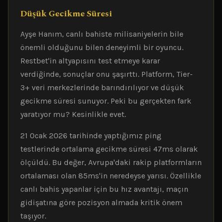
Düşük Gecikme Süresi
Ayşe Hanım, canlı bahiste milisaniyelerin bile
önemli olduğunu bilen deneyimli bir oyuncu.
Restbet'in altyapısını test etmeye karar
verdiğinde, sonuçlar onu şaşırttı. Platform, Tier-
3+ veri merkezlerinde barındırılıyor ve düşük
gecikme süresi sunuyor. Peki bu gerçekten fark
yaratıyor mu? Kesinlikle evet.
21 Ocak 2026 tarihinde yaptığımız ping
testlerinde ortalama gecikme süresi 47ms olarak
ölçüldü. Bu değer, Avrupa'daki rakip platformların
ortalaması olan 85ms'in neredeyse yarısı. Özellikle
canlı bahis yapanlar için bu hız avantajı, maçın
gidişatına göre pozisyon almada kritik önem
taşıyor.